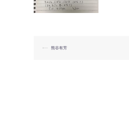
⟵
熊谷有芳
投
稿
ナ
ビ
ゲ
ー
シ
ョ
ン