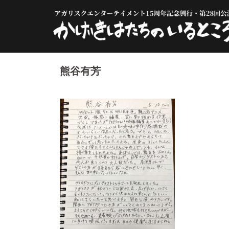
コ
ン
テ
ン
ツ
へ
熊谷有芳
ス
キ
ッ
プ