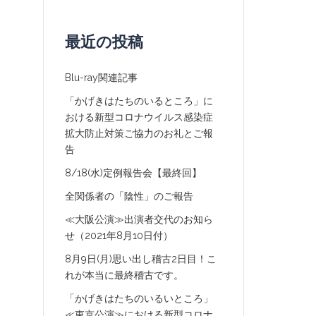
最近の投稿
Blu-ray関連記事
「かげきはたちのいるところ」に
おける新型コロナウイルス感染症
拡大防止対策ご協力のお礼とご報
告
8/18(水)定例報告会【最終回】
全関係者の「陰性」のご報告
≪大阪公演≫出演者交代のお知ら
せ（2021年8月10日付）
8月9日(月)思い出し稽古2日目！こ
れが本当に最終稽古です。
「かげきはたちのいるいところ」
≪東京公演≫における新型コロナ