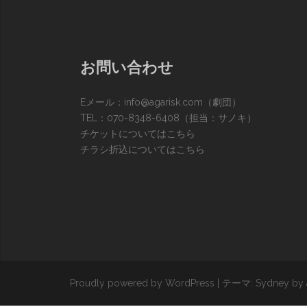
お問い合わせ
Eメール：
info@agarisk.com
（劇団）
TEL：070-8348-6408（担当：サノキ）
チケットについてはこちら
チラシ折込についてはこちら
Proudly powered by WordPress
|
テーマ:
Sydney
by 