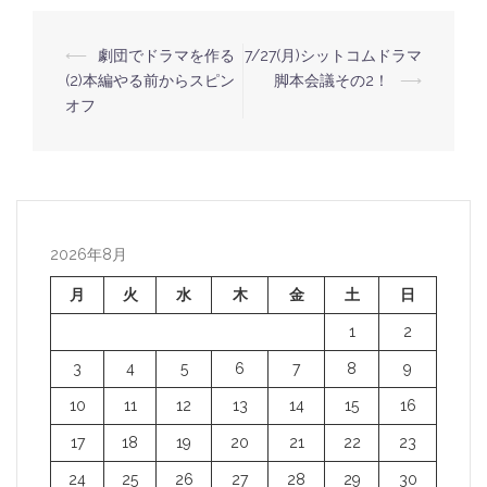
⟵
劇団でドラマを作る
7/27(月)シットコムドラマ
投
(2)本編やる前からスピン
脚本会議その2！
⟶
稿
オフ
ナ
ビ
ゲ
ー
2026年8月
シ
ョ
月
火
水
木
金
土
日
ン
1
2
3
4
5
6
7
8
9
10
11
12
13
14
15
16
17
18
19
20
21
22
23
24
25
26
27
28
29
30