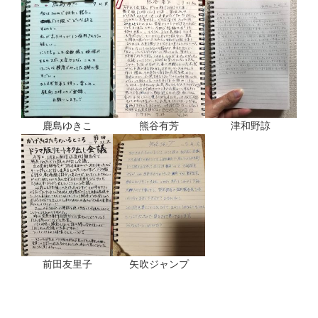
鹿島ゆきこ
熊谷有芳
津和野諒
前田友里子
矢吹ジャンプ