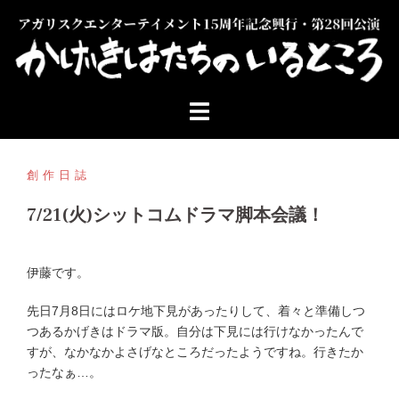
コ
ン
テ
ン
ツ
へ
ス
キ
ッ
創作日誌
プ
7/21(火)シットコムドラマ脚本会議！
伊藤です。
先日7月8日にはロケ地下見があったりして、着々と準備しつ
つあるかげきはドラマ版。自分は下見には行けなかったんで
すが、なかなかよさげなところだったようですね。行きたか
ったなぁ…。