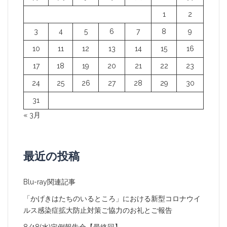
ョ
1
2
ン
3
4
5
6
7
8
9
10
11
12
13
14
15
16
17
18
19
20
21
22
23
24
25
26
27
28
29
30
31
« 3月
最近の投稿
Blu-ray関連記事
「かげきはたちのいるところ」における新型コロナウイ
ルス感染症拡大防止対策ご協力のお礼とご報告