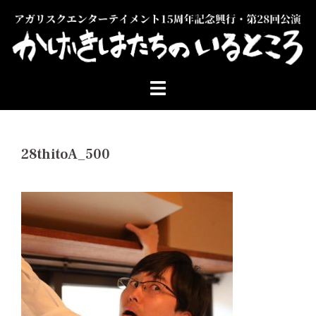
コ
ン
テ
ン
ツ
へ
ス
キ
ッ
28thitoA_500
プ