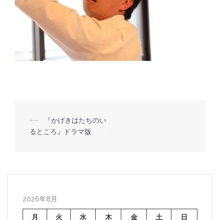
⟵
『かげきはたちのい
投
るところ』ドラマ版
稿
ナ
ビ
ゲ
ー
2026年8月
シ
月
火
水
木
金
土
日