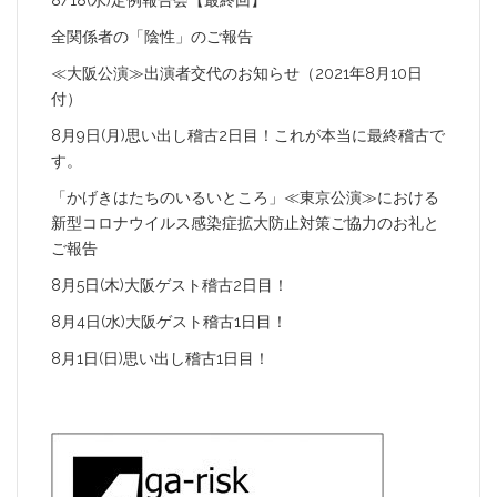
8/18(水)定例報告会【最終回】
全関係者の「陰性」のご報告
≪大阪公演≫出演者交代のお知らせ（2021年8月10日
付）
8月9日(月)思い出し稽古2日目！これが本当に最終稽古で
す。
「かげきはたちのいるいところ」≪東京公演≫における
新型コロナウイルス感染症拡大防止対策ご協力のお礼と
ご報告
8月5日(木)大阪ゲスト稽古2日目！
8月4日(水)大阪ゲスト稽古1日目！
8月1日(日)思い出し稽古1日目！