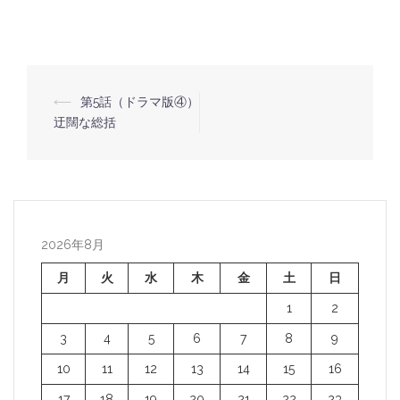
⟵
第5話（ドラマ版④）
投
迂闊な総括
稿
ナ
ビ
ゲ
ー
2026年8月
シ
月
火
水
木
金
土
日
ョ
1
2
ン
3
4
5
6
7
8
9
10
11
12
13
14
15
16
17
18
19
20
21
22
23