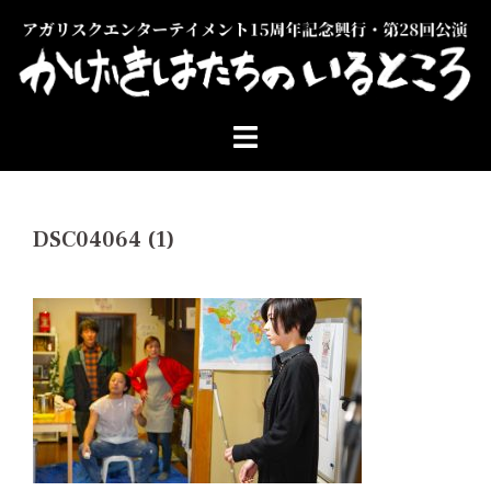
コ
ン
テ
ン
ツ
へ
ス
キ
ッ
DSC04064 (1)
プ