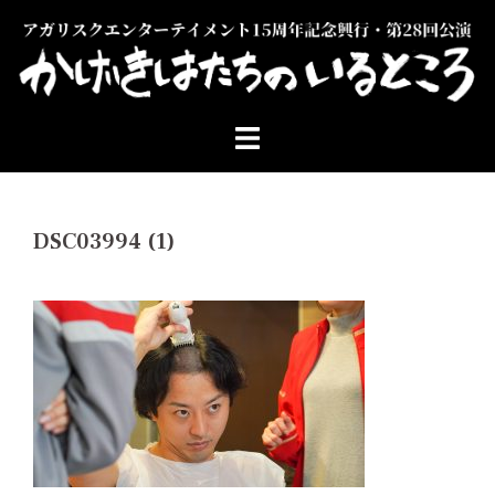
コ
ン
テ
ン
ツ
へ
ス
キ
ッ
DSC03994 (1)
プ