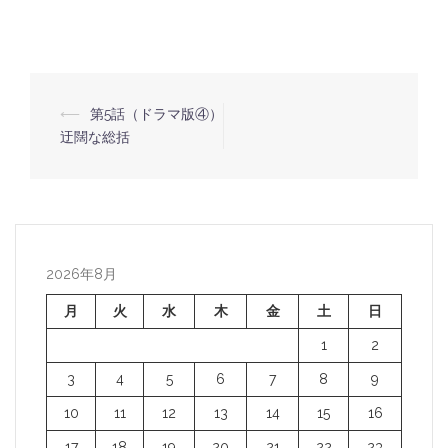
⟵
第5話（ドラマ版④）
投
迂闊な総括
稿
ナ
ビ
ゲ
ー
2026年8月
シ
月
火
水
木
金
土
日
ョ
1
2
ン
3
4
5
6
7
8
9
10
11
12
13
14
15
16
17
18
19
20
21
22
23