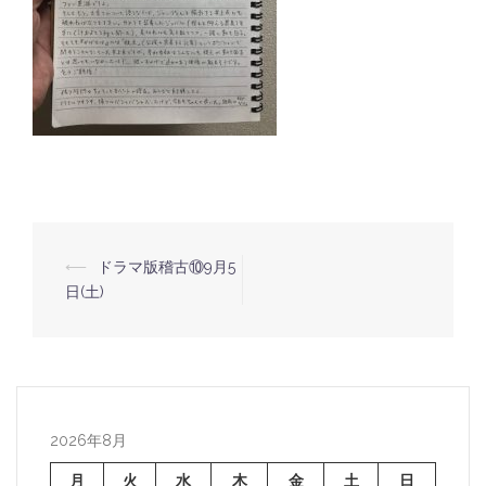
⟵
ドラマ版稽古⑩9月5
投
日(土)
稿
ナ
ビ
ゲ
ー
2026年8月
シ
月
火
水
木
金
土
日