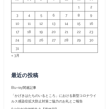
ョ
1
2
ン
3
4
5
6
7
8
9
10
11
12
13
14
15
16
17
18
19
20
21
22
23
24
25
26
27
28
29
30
31
« 3月
最近の投稿
Blu-ray関連記事
「かげきはたちのいるところ」における新型コロナウイ
ルス感染症拡大防止対策ご協力のお礼とご報告