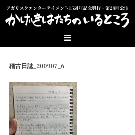
コ
ン
テ
ン
ツ
へ
ス
キ
ッ
稽古日誌_200907_6
プ