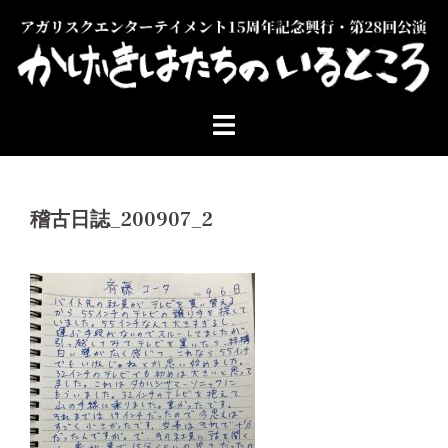
コ
ン
テ
ン
ツ
へ
ス
キ
ッ
稽古日誌_200907_2
プ