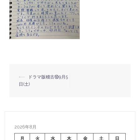
⟵
ドラマ版稽古⑩9月5
投
日(土)
稿
ナ
ビ
ゲ
ー
2026年8月
シ
月
火
水
木
金
土
日