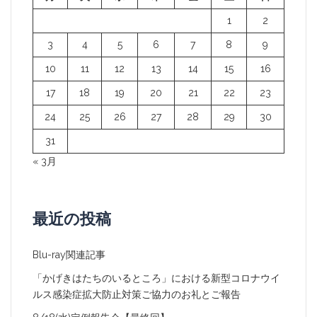
ョ
1
2
ン
3
4
5
6
7
8
9
10
11
12
13
14
15
16
17
18
19
20
21
22
23
24
25
26
27
28
29
30
31
« 3月
最近の投稿
Blu-ray関連記事
「かげきはたちのいるところ」における新型コロナウイ
ルス感染症拡大防止対策ご協力のお礼とご報告