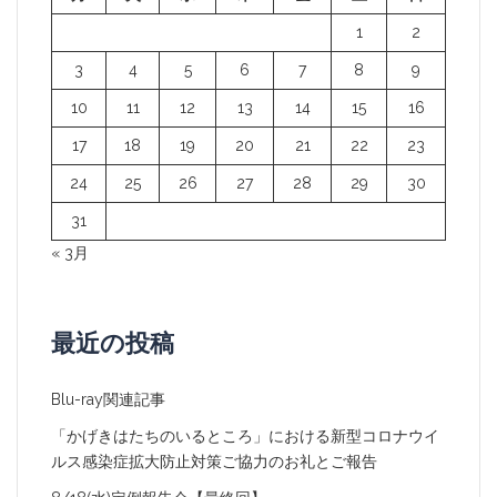
ョ
1
2
ン
3
4
5
6
7
8
9
10
11
12
13
14
15
16
17
18
19
20
21
22
23
24
25
26
27
28
29
30
31
« 3月
最近の投稿
Blu-ray関連記事
「かげきはたちのいるところ」における新型コロナウイ
ルス感染症拡大防止対策ご協力のお礼とご報告