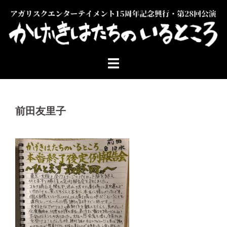
コ
ン
テ
ン
ツ
へ
ス
キ
ッ
前田友里子
プ