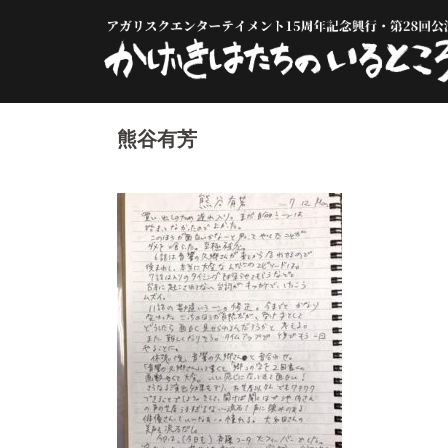
コ
ン
テ
ン
ツ
へ
熊谷有芳
ス
キ
ッ
プ