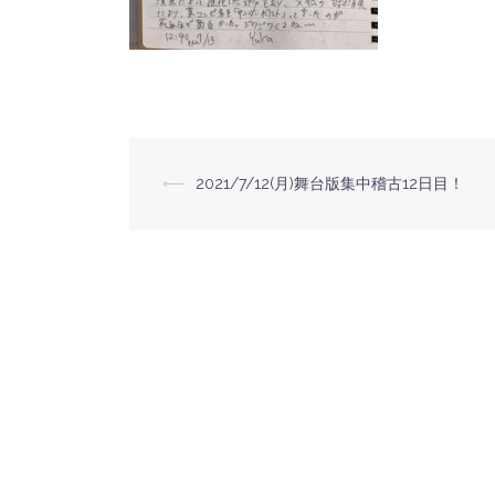
⟵
2021/7/12(月)舞台版集中稽古12日目！
投
稿
ナ
ビ
ゲ
ー
シ
ョ
ン