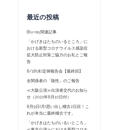
最近の投稿
Blu-ray関連記事
「かげきはたちのいるところ」に
おける新型コロナウイルス感染症
拡大防止対策ご協力のお礼とご報
告
8/18(水)定例報告会【最終回】
全関係者の「陰性」のご報告
≪大阪公演≫出演者交代のお知ら
せ（2021年8月10日付）
8月9日(月)思い出し稽古2日目！こ
れが本当に最終稽古です。
「かげきはたちのいるいところ」
≪東京公演≫における新型コロナ