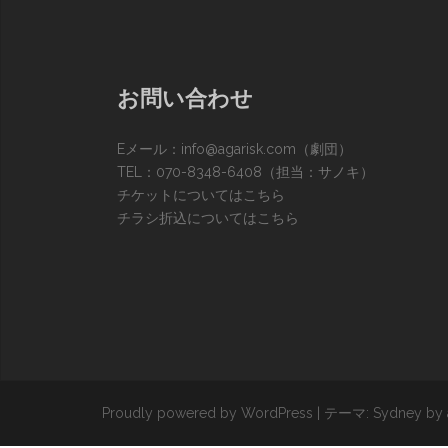
お問い合わせ
Eメール：
info@agarisk.com
（劇団）
TEL：070-8348-6408（担当：サノキ）
チケットについてはこちら
チラシ折込についてはこちら
Proudly powered by WordPress
|
テーマ:
Sydney
by 