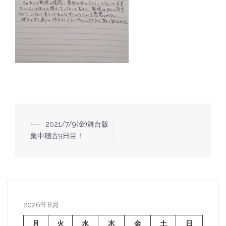
⟵
2021/7/9(金)舞台版
投
集中稽古9日目！
稿
ナ
ビ
ゲ
ー
2026年8月
シ
月
火
水
木
金
土
日