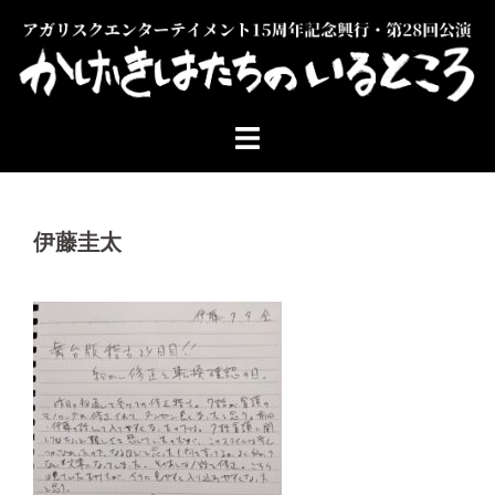
コ
ン
テ
ン
ツ
へ
ス
キ
ッ
伊藤圭太
プ