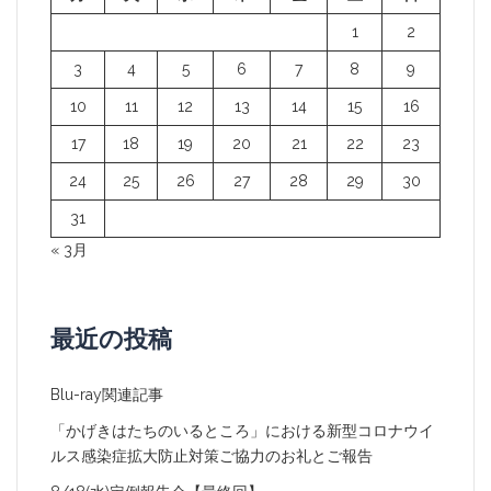
ョ
1
2
ン
3
4
5
6
7
8
9
10
11
12
13
14
15
16
17
18
19
20
21
22
23
24
25
26
27
28
29
30
31
« 3月
最近の投稿
Blu-ray関連記事
「かげきはたちのいるところ」における新型コロナウイ
ルス感染症拡大防止対策ご協力のお礼とご報告