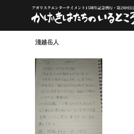
コ
ン
テ
ン
ツ
へ
淺越岳人
ス
キ
ッ
プ