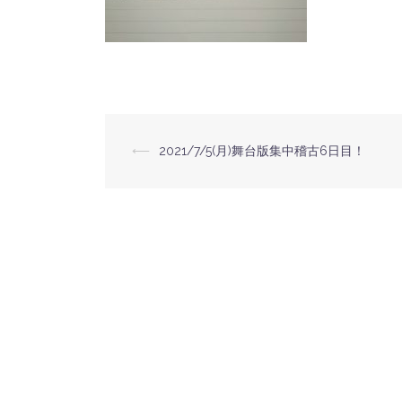
⟵
2021/7/5(月)舞台版集中稽古6日目！
投
稿
ナ
ビ
ゲ
ー
シ
ョ
ン