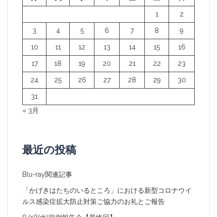
ョ
1
2
ン
3
4
5
6
7
8
9
10
11
12
13
14
15
16
17
18
19
20
21
22
23
24
25
26
27
28
29
30
31
« 3月
最近の投稿
Blu-ray関連記事
「かげきはたちのいるところ」における新型コロナウイ
ルス感染症拡大防止対策ご協力のお礼とご報告