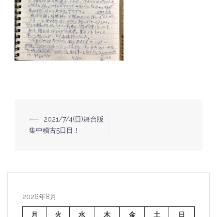
⟵
2021/7/4(日)舞台版
投
集中稽古5日目！
稿
ナ
ビ
ゲ
ー
2026年8月
シ
月
火
水
木
金
土
日