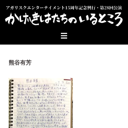
コ
ン
テ
ン
ツ
へ
ス
キ
ッ
熊谷有芳
プ