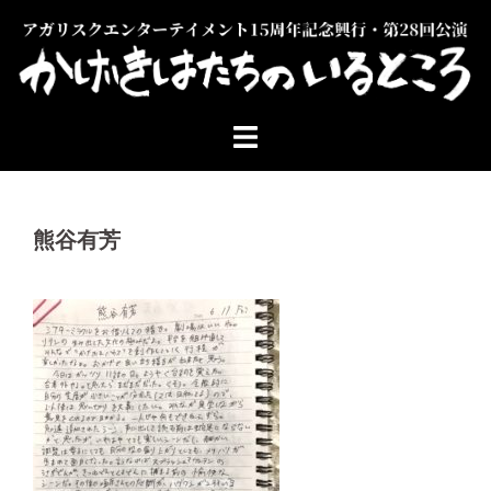
コ
ン
テ
ン
ツ
へ
ス
キ
ッ
熊谷有芳
プ