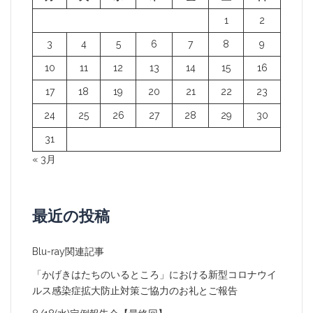
ョ
1
2
ン
3
4
5
6
7
8
9
10
11
12
13
14
15
16
17
18
19
20
21
22
23
24
25
26
27
28
29
30
31
« 3月
最近の投稿
Blu-ray関連記事
「かげきはたちのいるところ」における新型コロナウイ
ルス感染症拡大防止対策ご協力のお礼とご報告