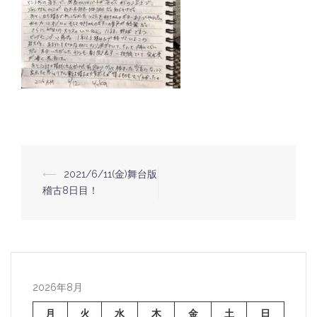
⟵
2021/6/11(金)舞台版
投
稽古8日目！
稿
ナ
ビ
ゲ
ー
2026年8月
シ
月
火
水
木
金
土
日