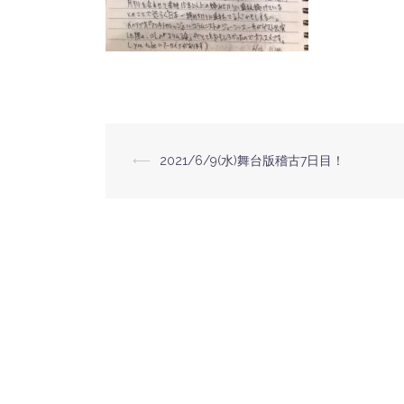
⟵
2021/6/9(水)舞台版稽古7日目！
投
稿
ナ
ビ
ゲ
ー
シ
ョ
ン