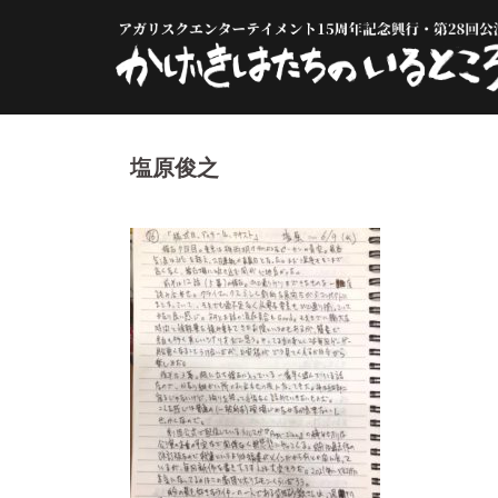
コ
ン
テ
ン
ツ
へ
塩原俊之
ス
キ
ッ
プ