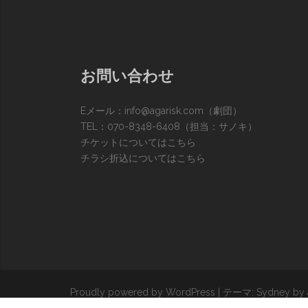
お問い合わせ
Eメール：
info@agarisk.com
（劇団）
TEL：070-8348-6408（担当：サノキ）
チケットについてはこちら
チラシ折込についてはこちら
Proudly powered by WordPress
|
テーマ:
Sydney
by 