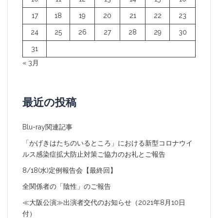
17
18
19
20
21
22
23
24
25
26
27
28
29
30
31
« 3月
最近の投稿
Blu-ray関連記事
「かげきはたちのいるところ」における新型コロナウイ
ルス感染症拡大防止対策ご協力のお礼とご報告
8/18(水)定例報告会【最終回】
全関係者の「陰性」のご報告
≪大阪公演≫出演者交代のお知らせ（2021年8月10日
付）