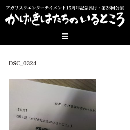
コ
ン
テ
ン
ツ
へ
ス
キ
ッ
DSC_0324
プ