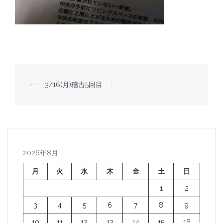
⟵
3/16(月)稽古5回目
投
稿
ナ
ビ
ゲ
2026年8月
ー
月
火
水
木
金
土
日
シ
1
2
ョ
3
4
5
6
7
8
9
ン
10
11
12
13
14
15
16