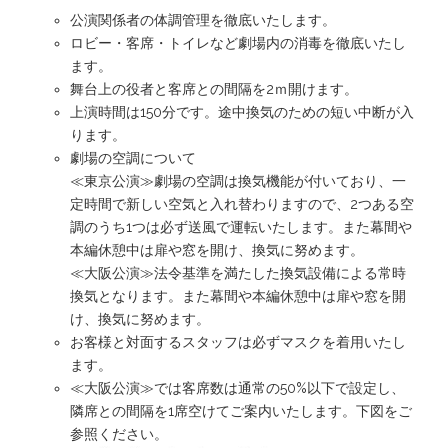
公演関係者の体調管理を徹底いたします。
ロビー・客席・トイレなど劇場内の消毒を徹底いたし
ます。
舞台上の役者と客席との間隔を2ｍ開けます。
上演時間は150分です。途中換気のための短い中断が入
ります。
劇場の空調について
≪東京公演≫劇場の空調は換気機能が付いており、一
定時間で新しい空気と入れ替わりますので、2つある空
調のうち1つは必ず送風で運転いたします。また幕間や
本編休憩中は扉や窓を開け、換気に努めます。
≪大阪公演≫法令基準を満たした換気設備による常時
換気となります。また幕間や本編休憩中は扉や窓を開
け、換気に努めます。
お客様と対面するスタッフは必ずマスクを着用いたし
ます。
≪大阪公演≫では客席数は通常の50%以下で設定し、
隣席との間隔を1席空けてご案内いたします。下図をご
参照ください。