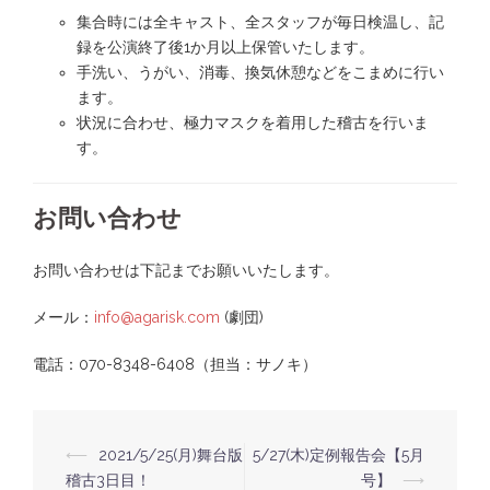
集合時には全キャスト、全スタッフが毎日検温し、記
録を公演終了後1か月以上保管いたします。
手洗い、うがい、消毒、換気休憩などをこまめに行い
ます。
状況に合わせ、極力マスクを着用した稽古を行いま
す。
お問い合わせ
お問い合わせは下記までお願いいたします。
メール：
info@agarisk.com
(劇団)
電話：070-8348-6408（担当：サノキ）
⟵
2021/5/25(月)舞台版
5/27(木)定例報告会【5月
投
稽古3日目！
号】
⟶