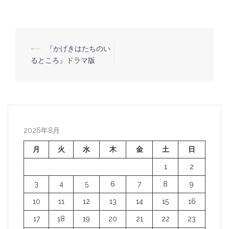
⟵
『かげきはたちのい
投
るところ』ドラマ版
稿
ナ
ビ
ゲ
ー
2026年8月
シ
月
火
水
木
金
土
日
ョ
1
2
ン
3
4
5
6
7
8
9
10
11
12
13
14
15
16
17
18
19
20
21
22
23