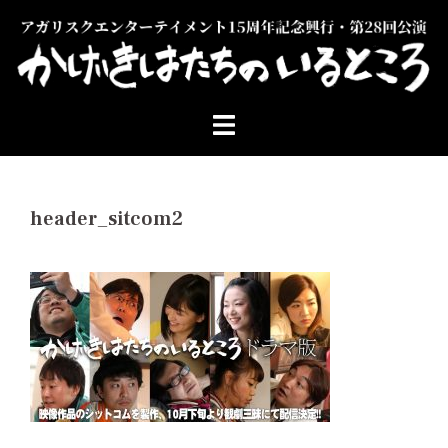
コ
ン
テ
ン
ツ
へ
ス
キ
ッ
header_sitcom2
プ