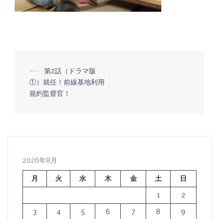
⟵
第2話（ドラマ版
投
①）就任！前線基地利用
稿
規約監督官！
ナ
ビ
ゲ
ー
2026年8月
シ
ョ
月
火
水
木
金
土
日
ン
1
2
3
4
5
6
7
8
9