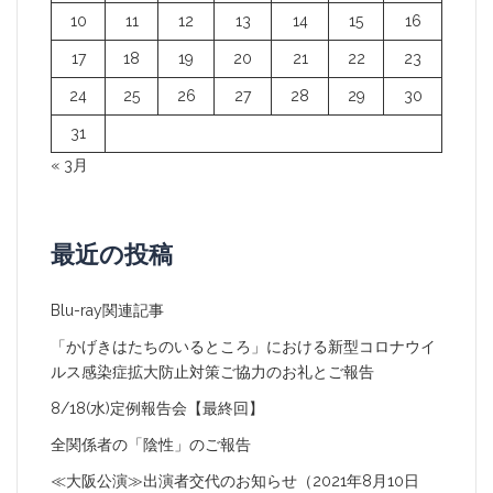
10
11
12
13
14
15
16
17
18
19
20
21
22
23
24
25
26
27
28
29
30
31
« 3月
最近の投稿
Blu-ray関連記事
「かげきはたちのいるところ」における新型コロナウイ
ルス感染症拡大防止対策ご協力のお礼とご報告
8/18(水)定例報告会【最終回】
全関係者の「陰性」のご報告
≪大阪公演≫出演者交代のお知らせ（2021年8月10日