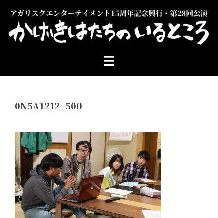
コ
ン
テ
ン
ツ
へ
ス
キ
ッ
0N5A1212_500
プ