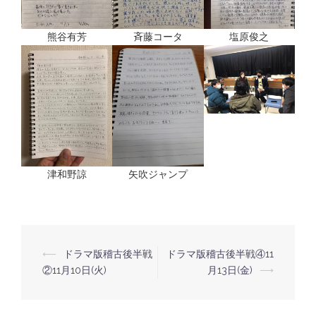
熊谷有芳
斉藤コータ
塩原俊之
津和野諒
矢吹ジャンプ
⟵
ドラマ版稽古後半戦
ドラマ版稽古後半戦④11
投
②11月10日(火)
月13日(金)
⟶
稿
ナ