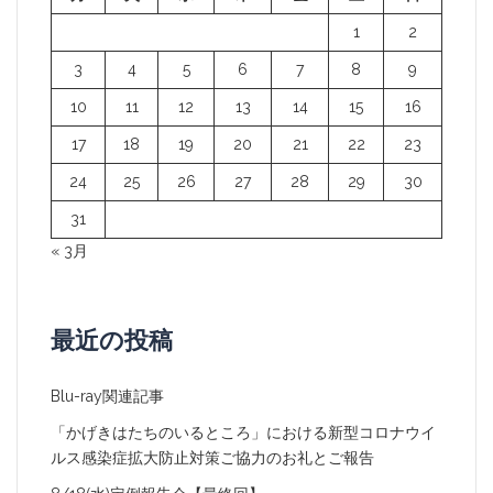
ョ
1
2
ン
3
4
5
6
7
8
9
10
11
12
13
14
15
16
17
18
19
20
21
22
23
24
25
26
27
28
29
30
31
« 3月
最近の投稿
Blu-ray関連記事
「かげきはたちのいるところ」における新型コロナウイ
ルス感染症拡大防止対策ご協力のお礼とご報告