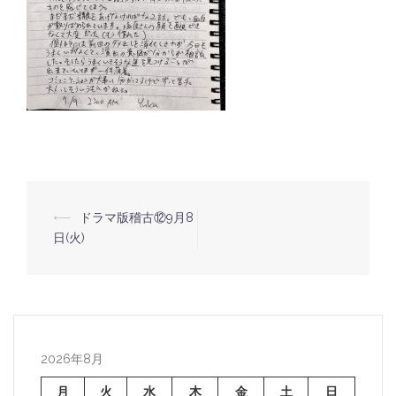
⟵
ドラマ版稽古⑫9月8
投
日(火)
稿
ナ
ビ
ゲ
ー
2026年8月
シ
月
火
水
木
金
土
日