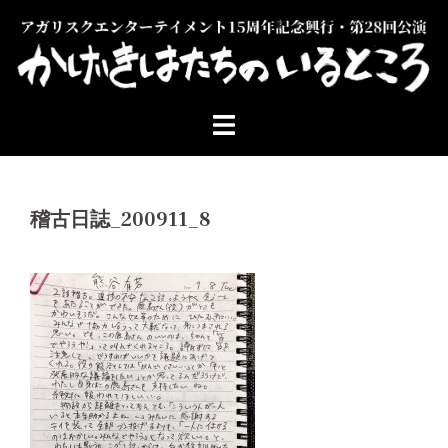
コ
ン
テ
ン
ツ
へ
ス
キ
ッ
稽古日誌_200911_8
プ