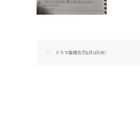
⟵
ドラマ版稽古⑦9月1日(火)
投
稿
ナ
ビ
ゲ
ー
シ
ョ
ン