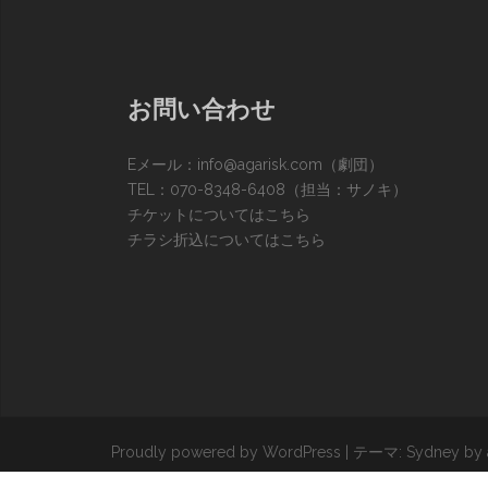
お問い合わせ
Eメール：
info@agarisk.com
（劇団）
TEL：070-8348-6408（担当：サノキ）
チケットについてはこちら
チラシ折込についてはこちら
Proudly powered by WordPress
|
テーマ:
Sydney
by 