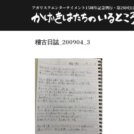
コ
ン
テ
ン
ツ
へ
稽古日誌_200904_3
ス
キ
ッ
プ