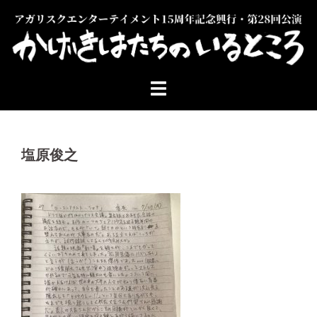
コ
ン
テ
ン
ツ
へ
ス
キ
ッ
塩原俊之
プ