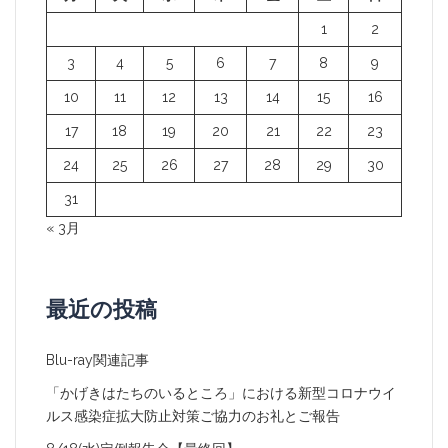
ョ
1
2
ン
3
4
5
6
7
8
9
10
11
12
13
14
15
16
17
18
19
20
21
22
23
24
25
26
27
28
29
30
31
« 3月
最近の投稿
Blu-ray関連記事
「かげきはたちのいるところ」における新型コロナウイ
ルス感染症拡大防止対策ご協力のお礼とご報告