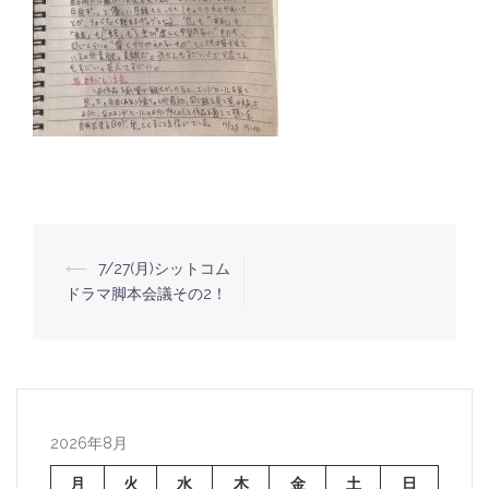
⟵
7/27(月)シットコム
投
ドラマ脚本会議その2！
稿
ナ
ビ
ゲ
ー
2026年8月
シ
月
火
水
木
金
土
日