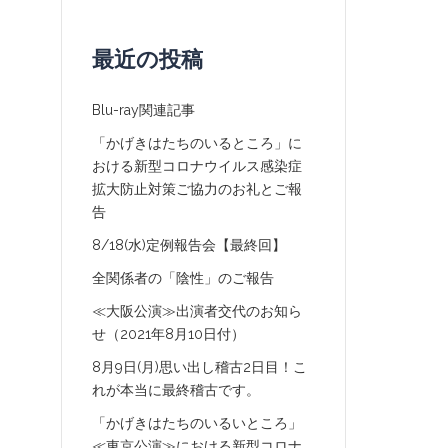
最近の投稿
Blu-ray関連記事
「かげきはたちのいるところ」に
おける新型コロナウイルス感染症
拡大防止対策ご協力のお礼とご報
告
8/18(水)定例報告会【最終回】
全関係者の「陰性」のご報告
≪大阪公演≫出演者交代のお知ら
せ（2021年8月10日付）
8月9日(月)思い出し稽古2日目！こ
れが本当に最終稽古です。
「かげきはたちのいるいところ」
≪東京公演≫における新型コロナ