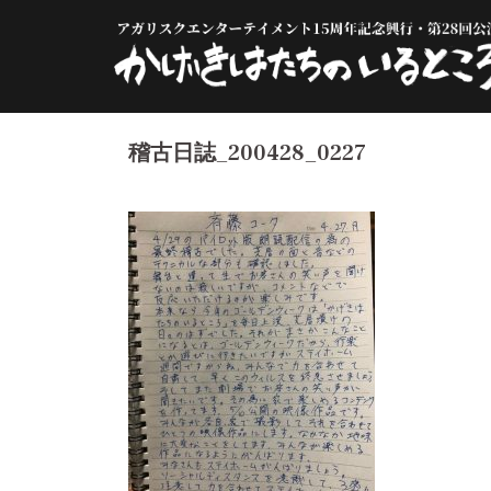
コ
ン
テ
ン
ツ
へ
稽古日誌_200428_0227
ス
キ
ッ
プ