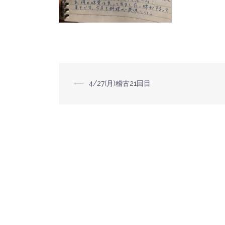
⟵
4/27(月)稽古21回目
投
稿
ナ
ビ
ゲ
ー
シ
ョ
ン