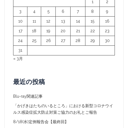
1
2
ョ
3
4
5
6
7
8
9
ン
10
11
12
13
14
15
16
17
18
19
20
21
22
23
24
25
26
27
28
29
30
31
« 3月
最近の投稿
Blu-ray関連記事
「かげきはたちのいるところ」における新型コロナウイ
ルス感染症拡大防止対策ご協力のお礼とご報告
8/18(水)定例報告会【最終回】