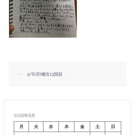
⟵
4/6(月)稽古13回目
投
稿
ナ
ビ
ゲ
2026年8月
ー
月
火
水
木
金
土
日
シ