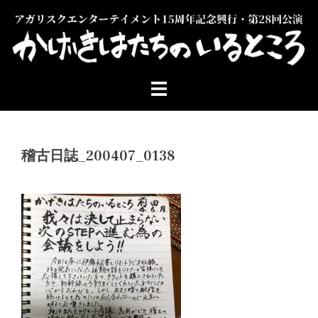
コ
ン
テ
ン
ツ
へ
ス
キ
ッ
稽古日誌_200407_0138
プ