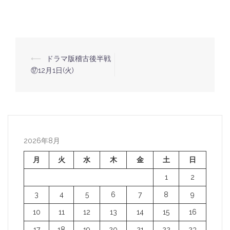
⟵
ドラマ版稽古後半戦
投
⑰12月1日(火)
稿
ナ
ビ
ゲ
ー
2026年8月
シ
月
火
水
木
金
土
日
ョ
1
2
ン
3
4
5
6
7
8
9
10
11
12
13
14
15
16
17
18
19
20
21
22
23