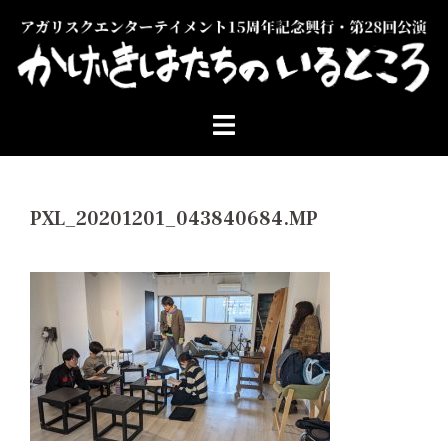
コ
ン
テ
ン
ツ
へ
ス
キ
ッ
PXL_20201201_043840684.MP
プ