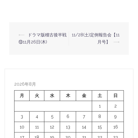
⟵
ドラマ版稽古後半戦
11/28(土)定例報告会【11
投
⑬11月26日(木)
月号】
⟶
稿
ナ
ビ
ゲ
ー
2026年8月
シ
月
火
水
木
金
土
日
ョ
1
2
ン
3
4
5
6
7
8
9
10
11
12
13
14
15
16
17
18
19
20
21
22
23