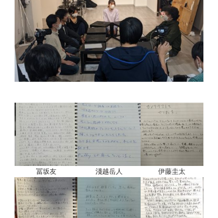
冨坂友
淺越岳人
伊藤圭太