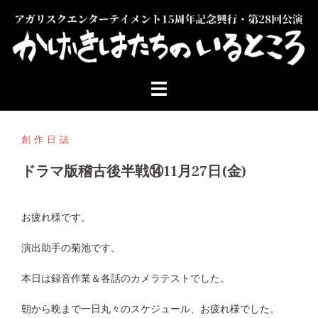
コ
ン
テ
ン
ツ
へ
ス
キ
ッ
創作日誌
プ
ドラマ版稽古後半戦⑭11月27日(金)
お疲れ様です。
演出助手の菊池です。
本日は録音作業＆各話のカメラテストでした。
朝から晩まで一日丸々のスケジュール、お疲れ様でした。