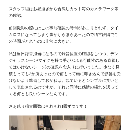
スタッフ組はお昼過ぎから合流しカット毎のカメラワーク等
の確認。
前回撮影の際にはこの事前確認の時間があまりとれず、タイ
ムロスになってしまう事がちらほらあったので稽古段階でこ
の時間がとれたのは非常に大きい。
私は当日録音担当になるので録音位置の確認をしつつ、デン
ジャラスシーン(マイクを持つ手がぶれる可能性のある直視し
てはいけないシーン)の確認を念入りに行いました。少なく見
積もっても2か所あったので前もって頭に叩き込んで影響を受
けないよう準備しておかねば。観ているとシンプルに笑いと
して表出されるのですが、それと同時に感情の揺れを誘って
くる何とも良いシーンなんです。
さぁ残り稽古回数はそれぞれ1回ずつです！