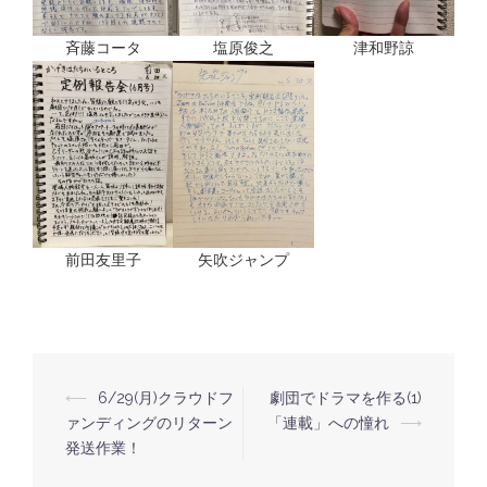
斉藤コータ
塩原俊之
津和野諒
前田友里子
矢吹ジャンプ
⟵
6/29(月)クラウドフ
劇団でドラマを作る(1)
投
ァンディングのリターン
「連載」への憧れ
⟶
稿
発送作業！
ナ