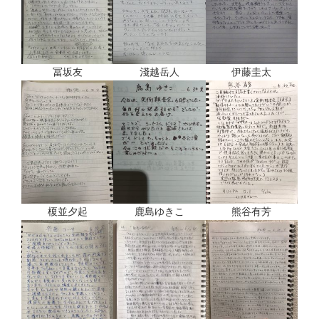
冨坂友
淺越岳人
伊藤圭太
榎並夕起
鹿島ゆきこ
熊谷有芳