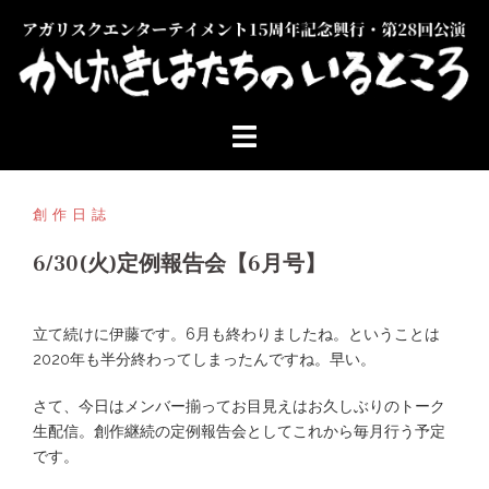
コ
ン
テ
ン
ツ
へ
ス
キ
ッ
創作日誌
プ
6/30(火)定例報告会【6月号】
立て続けに伊藤です。6月も終わりましたね。ということは
2020年も半分終わってしまったんですね。早い。
さて、今日はメンバー揃ってお目見えはお久しぶりのトーク
生配信。創作継続の定例報告会としてこれから毎月行う予定
です。