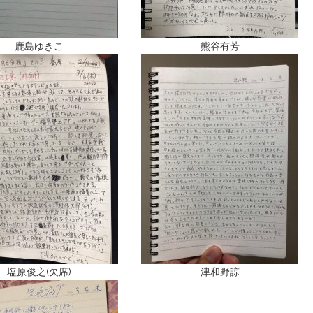
鹿島ゆきこ
熊谷有芳
塩原俊之(欠席)
津和野諒