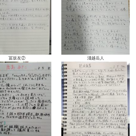
冨坂友②
淺越岳人