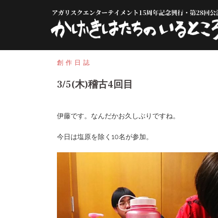
コ
ン
テ
ン
ツ
へ
創作日誌
ス
3/5(木)稽古4回目
キ
ッ
プ
伊藤です。なんだかお久しぶりですね。
今日は塩原を除く10名が参加。