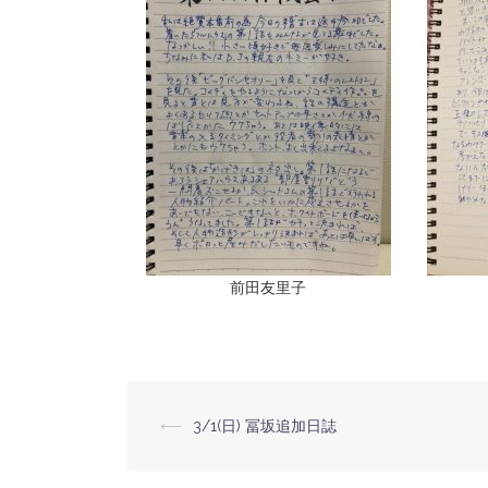
前田友里子
⟵
3/1(日) 冨坂追加日誌
投
稿