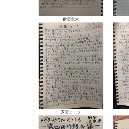
伊藤圭太
斉藤コータ