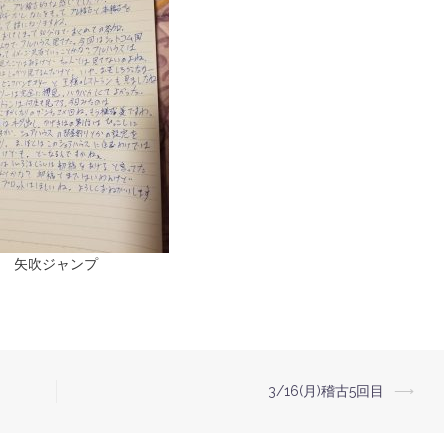
矢吹ジャンプ
3/16(月)稽古5回目
⟶