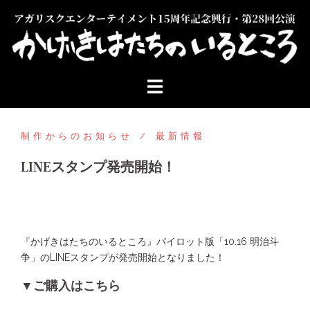
コ
ン
テ
ン
ツ
へ
ス
キ
ッ
制作からのお知らせ
最新情報
プ
LINEスタンプ発売開始！
『かげきはたちのいるところ』パイロット版「10.16 明治斗
争」のLINEスタンプが発売開始となりました！
▼ご購入はこちら