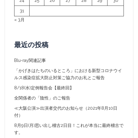
24
25
26
27
28
29
30
31
« 3月
最近の投稿
Blu-ray関連記事
「かげきはたちのいるところ」における新型コロナウイ
ルス感染症拡大防止対策ご協力のお礼とご報告
8/18(水)定例報告会【最終回】
全関係者の「陰性」のご報告
≪大阪公演≫出演者交代のお知らせ（2021年8月10日
付）
8月9日(月)思い出し稽古2日目！これが本当に最終稽古で
す。