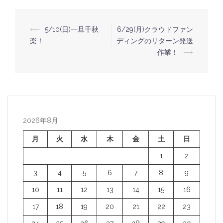
⟵
5/10(日)一旦千秋
6/29(月)クラウドファン
投
楽！
ディングのリターン発送
稿
作業！
⟶
ナ
ビ
ゲ
ー
2026年8月
シ
ョ
月
火
水
木
金
土
日
ン
1
2
3
4
5
6
7
8
9
10
11
12
13
14
15
16
17
18
19
20
21
22
23