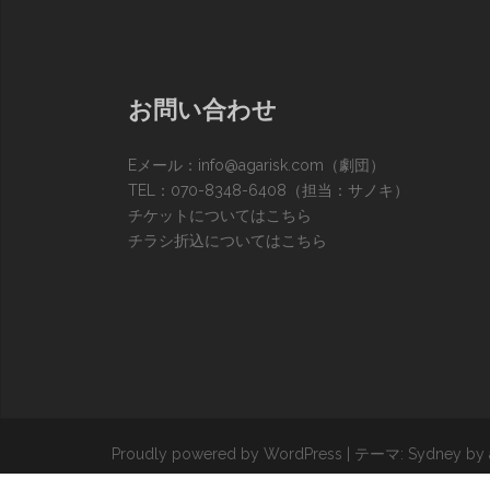
お問い合わせ
Eメール：
info@agarisk.com
（劇団）
TEL：070-8348-6408（担当：サノキ）
チケットについてはこちら
チラシ折込についてはこちら
Proudly powered by WordPress
|
テーマ:
Sydney
by 