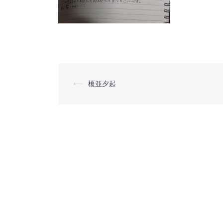
⟵
榎並夕起
投
稿
ナ
ビ
ゲ
ー
シ
ョ
ン