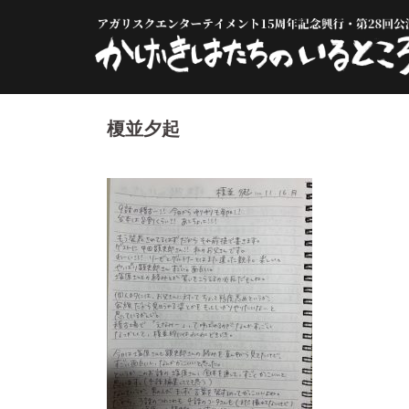
コ
ン
テ
ン
ツ
へ
榎並夕起
ス
キ
ッ
プ